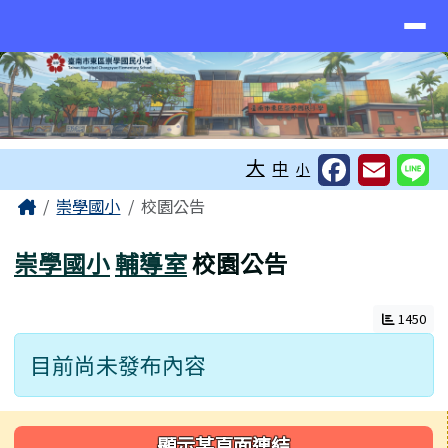
臺南市東區崇學國小
導覽列
跳至主內容區
工具列
大
中
小
頁尾區域
主內容區域
Home
崇學國小
校園公告
崇學國小
輔導室
校園公告
1450
目前尚未發布內容
左邊區域內容
顯示某頁面連結