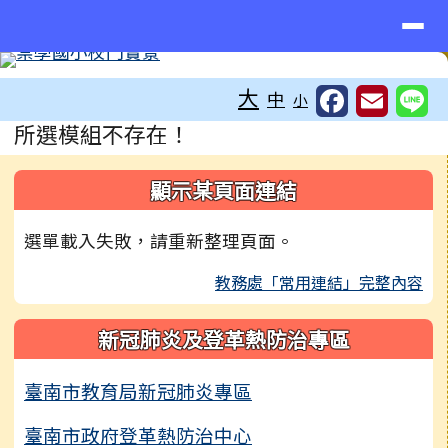
臺南市東區崇學國小
導覽列
跳至主內容區
工具列
大
中
小
頁尾區域
主內容區域
所選模組不存在！
左邊區域內容
顯示某頁面連結
選單載入失敗，請重新整理頁面。
教務處「常用連結」完整內容
新冠肺炎及登革熱防治專區
臺南市教育局新冠肺炎專區
臺南市政府登革熱防治中心